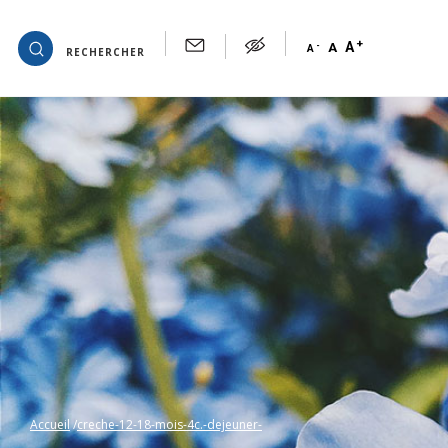
+
OK
A
-
A
A
RECHERCHER
Accueil
creche-12-18-mois-4c.-dejeuner-