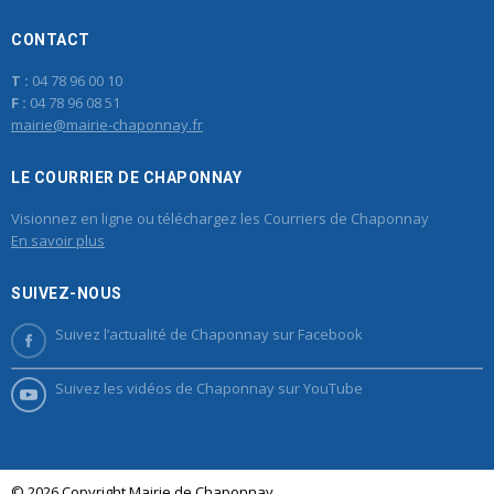
CONTACT
T :
04 78 96 00 10
F :
04 78 96 08 51
mairie@mairie-chaponnay.fr
LE COURRIER DE CHAPONNAY
Visionnez en ligne ou téléchargez les Courriers de Chaponnay
En savoir plus
SUIVEZ-NOUS
Suivez l’actualité de Chaponnay sur Facebook
Suivez les vidéos de Chaponnay sur YouTube
© 2026 Copyright Mairie de Chaponnay