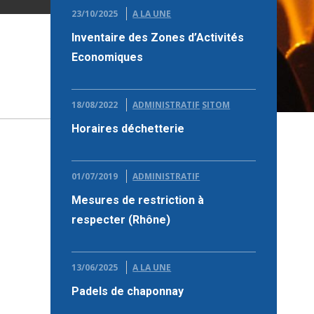
23/10/2025
A LA UNE
Inventaire des Zones d’Activités
Economiques
18/08/2022
ADMINISTRATIF
SITOM
Horaires déchetterie
01/07/2019
ADMINISTRATIF
Mesures de restriction à
respecter (Rhône)
13/06/2025
A LA UNE
Padels de chaponnay