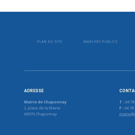
PLAN DU SITE
MARCHÉS PUBLICS
ADRESSE
CONTA
Mairie de Chaponnay
T :
04 78
2, place de la Mairie
F :
04 78 
69970 Chaponnay
mairie@