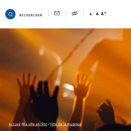
+
OK
A
-
A
A
RECHERCHER
Accueil
Ma ville en fête
Fête de la musique