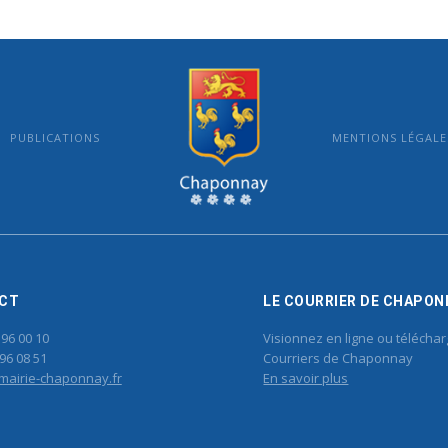
PUBLICATIONS
MENTIONS LÉGALE
MAIRIE DE CHAPONNAY
CT
LE COURRIER DE CHAPON
 96 00 10
Visionnez en ligne ou téléchar
96 08 51
Courriers de Chaponnay
mairie-chaponnay.fr
En savoir plus