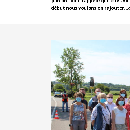
juin ont bien rappelé que
« les vo
début nous voulons en rajouter…al