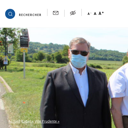
+
OK
A
-
A
A
RECHERCHER
Accueil
Label « Ville Prudente »