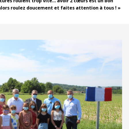
itures roulent trop vite… avoir 2 cœurs est un bon
ors roulez doucement et faites attention à tous ! »