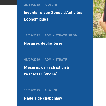
23/10/2025
A LA UNE
Inventaire des Zones d’Activités
Economiques
18/08/2022
ADMINISTRATIF
SITOM
Horaires déchetterie
01/07/2019
ADMINISTRATIF
Mesures de restriction à
respecter (Rhône)
13/06/2025
A LA UNE
Padels de chaponnay