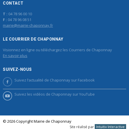
CONTACT
T :
04 78 96 00 10
F :
04 78 96 08 51
mairie@mairie-chaponnay.fr
LE COURRIER DE CHAPONNAY
Visionnez en ligne ou téléchargez les Courriers de Chaponnay
En savoir plus
SUIVEZ-NOUS
Suivez l’actualité de Chaponnay sur Facebook
Suivez les vidéos de Chaponnay sur YouTube
© 2026 Copyright Mairie de Chaponnay
Site réalisé par
Intuitiv Interactive