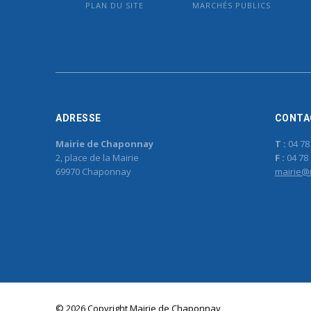
PLAN DU SITE
MARCHÉS PUBLICS
ADRESSE
CONTA
Mairie de Chaponnay
T :
04 78
2, place de la Mairie
F :
04 78 
69970 Chaponnay
mairie@
© 2026 Copyright Mairie de Chaponnay