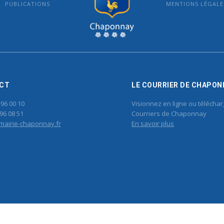
PUBLICATIONS
MENTIONS LÉGALE
MAIRIE DE CHAPONNAY
CT
LE COURRIER DE CHAPON
 96 00 10
Visionnez en ligne ou téléchar
96 08 51
Courriers de Chaponnay
mairie-chaponnay.fr
En savoir plus