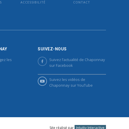
S
ACCESSIBILITÉ
CONTACT
NAY
SUIVEZ-NOUS
gez les
Suivez l’actualité de Chaponnay
sur Facebook
Suivez les vidéos de
Chaponnay sur YouTube
Site réalisé par
Intuitiv Interactive