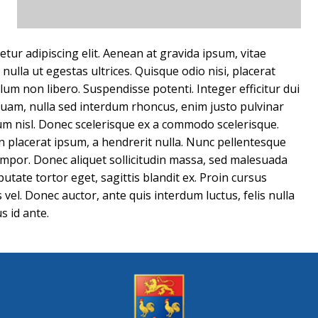
tur adipiscing elit. Aenean at gravida ipsum, vitae
ulla ut egestas ultrices. Quisque odio nisi, placerat
m non libero. Suspendisse potenti. Integer efficitur dui
iquam, nulla sed interdum rhoncus, enim justo pulvinar
tum nisl. Donec scelerisque ex a commodo scelerisque.
in placerat ipsum, a hendrerit nulla. Nunc pellentesque
tempor. Donec aliquet sollicitudin massa, sed malesuada
putate tortor eget, sagittis blandit ex. Proin cursus
 vel. Donec auctor, ante quis interdum luctus, felis nulla
s id ante.