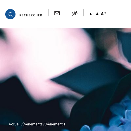
+
OK
A
-
A
A
RECHERCHER
Accueil
Évènements
Evènement 1