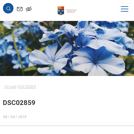
OK
Accueil
DSC02859
DSC02859
08 / 04 / 2019