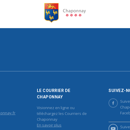
LE COURRIER DE
SUIVEZ-N
CHAPONNAY
Suive
Chap
Visionnez en ligne ou
onnay.fr
Face
téléchargez les Courriers de
Chaponnay
En savoir plus
Suive