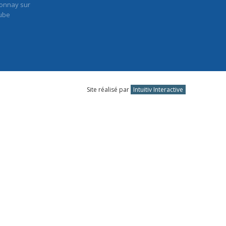
Accessibilité
onnay sur
Contact
ube
Site réalisé par
Intuitiv Interactive