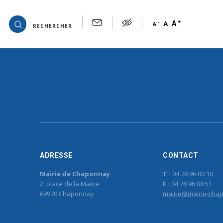
Archives de tags : marennes
Désolé, aucun contenu disponible.
+
OK
A
-
A
A
RECHERCHER
ADRESSE
CONTACT
Mairie de Chaponnay
T :
04 78 96 00 10
2, place de la Mairie
F :
04 78 96 08 51
69970 Chaponnay
mairie@mairie-chap