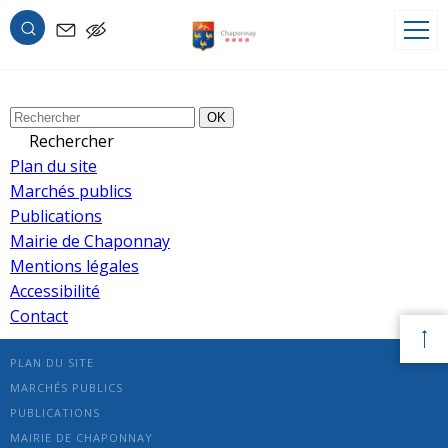
Archives de tags : législation
Désolé, aucun contenu disponible.
OK
OK
Rechercher
Plan du site
Marchés publics
Publications
Mairie de Chaponnay
Mentions légales
Accessibilité
Contact
PLAN DU SITE
MARCHÉS PUBLICS
PUBLICATIONS
MAIRIE DE CHAPONNAY