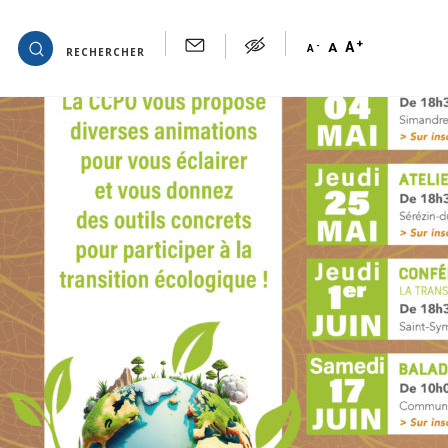
Archives de tags : événement
+
OK
A
-
A
A
RECHERCHER