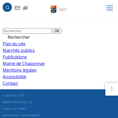
Archives de tags : centre
Désolé, aucun contenu disponible.
OK
OK
Rechercher
Plan du site
Marchés publics
Publications
Mairie de Chaponnay
Mentions légales
Accessibilité
Contact
PLAN DU SITE
MARCHÉS PUBLICS
PUBLICATIONS
MAIRIE DE CHAPONNAY