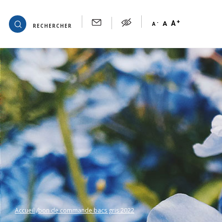
+
OK
A
-
A
A
RECHERCHER
Accueil
bon de commande bacs gris 2022