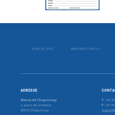
PLAN DU SITE
MARCHÉS PUBLICS
ADRESSE
CONTA
Mairie de Chaponnay
T :
04 78
2, place de la Mairie
F :
04 78 
69970 Chaponnay
mairie@