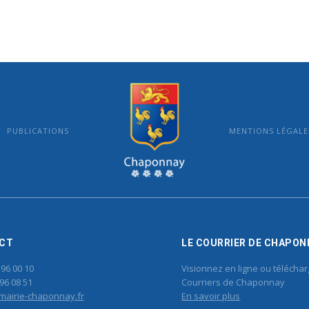
PUBLICATIONS
MENTIONS LÉGALE
MAIRIE DE CHAPONNAY
CT
LE COURRIER DE CHAPON
 96 00 10
Visionnez en ligne ou téléchar
96 08 51
Courriers de Chaponnay
mairie-chaponnay.fr
En savoir plus