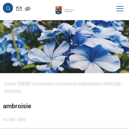
OK
Santé
Accueil
Communiqué concernant la réglementation AMBROISIE
ambroisie
ambroisie
10 / 08 / 2020