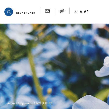
+
OK
A
-
A
A
RECHERCHER
Accueil
imp_menu 18-22 JUILLET