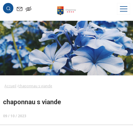
OK
Accueil
chaponnau s viande
chaponnau s viande
09 / 10 / 2023