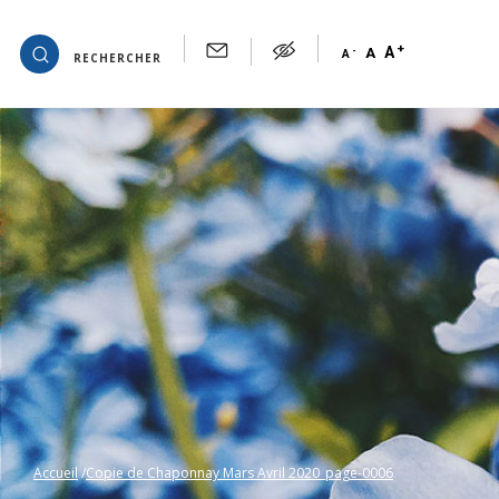
+
OK
A
-
A
A
RECHERCHER
Accueil
Copie de Chaponnay Mars Avril 2020_page-0006