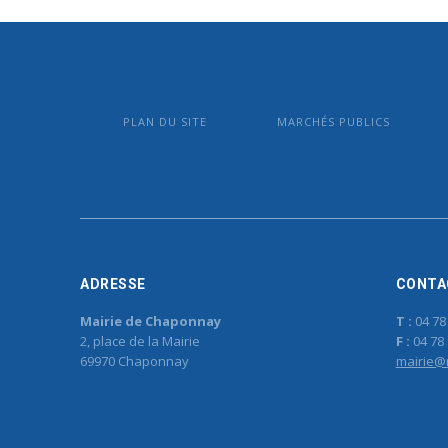
PLAN DU SITE
MARCHÉS PUBLICS
ADRESSE
CONTA
Mairie de Chaponnay
T :
04 78
2, place de la Mairie
F :
04 78 
69970 Chaponnay
mairie@