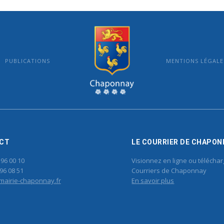
PUBLICATIONS
MENTIONS LÉGALE
MAIRIE DE CHAPONNAY
CT
LE COURRIER DE CHAPON
 96 00 10
Visionnez en ligne ou téléchar
96 08 51
Courriers de Chaponnay
mairie-chaponnay.fr
En savoir plus