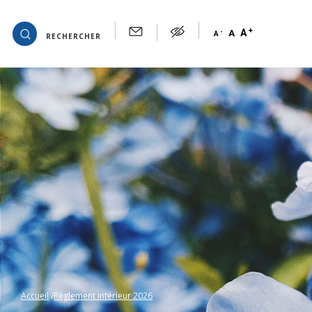
+
OK
A
-
A
A
RECHERCHER
Accueil
Règlement intérieur 2026