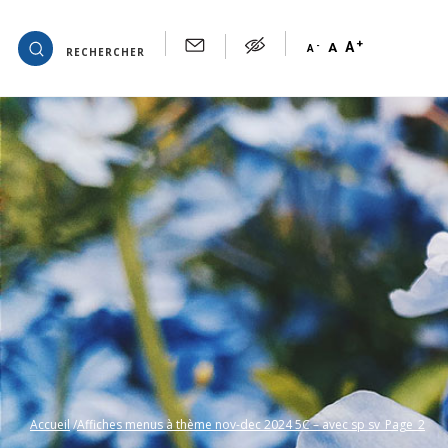
+
OK
A
-
A
A
RECHERCHER
Accueil
Affiches menus à thème nov-dec 2024 5C – avec sp sv_Page_2