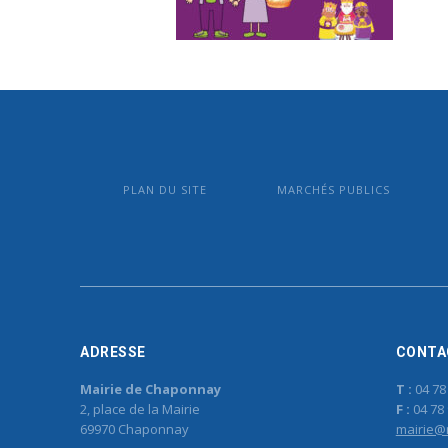
PLAN DU SITE
MARCHÉS PUBLICS
ADRESSE
CONTA
Mairie de Chaponnay
T :
04 78
2, place de la Mairie
F :
04 78 
69970 Chaponnay
mairie@