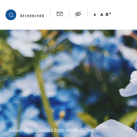
+
OK
A
-
A
A
RECHERCHER
Accueil
Affiches menus à thème janv-fev 5C_Page_1