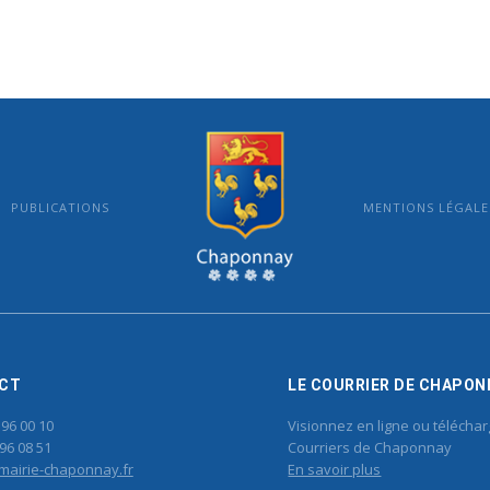
PUBLICATIONS
MENTIONS LÉGALE
MAIRIE DE CHAPONNAY
CT
LE COURRIER DE CHAPON
 96 00 10
Visionnez en ligne ou téléchar
96 08 51
Courriers de Chaponnay
mairie-chaponnay.fr
En savoir plus