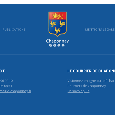
PUBLICATIONS
MENTIONS LÉGALE
MAIRIE DE CHAPONNAY
CT
LE COURRIER DE CHAPON
 96 00 10
Visionnez en ligne ou téléchar
96 08 51
Courriers de Chaponnay
mairie-chaponnay.fr
En savoir plus