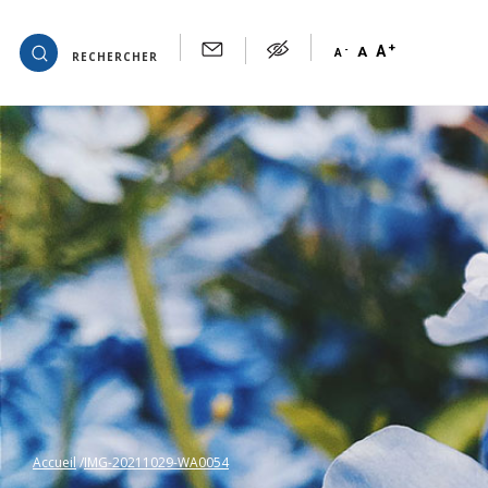
+
OK
A
-
A
A
RECHERCHER
Accueil
IMG-20211029-WA0054