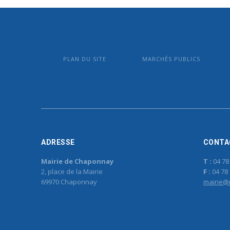
PLAN DU SITE
MARCHÉS PUBLICS
ADRESSE
CONTA
Mairie de Chaponnay
T :
04 78
2, place de la Mairie
F :
04 78 
69970 Chaponnay
mairie@