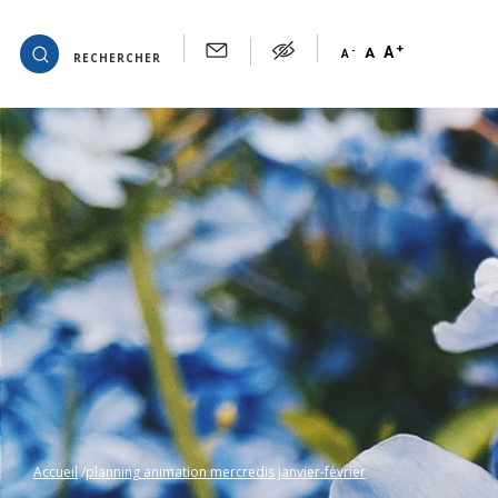
+
OK
A
-
A
A
RECHERCHER
Accueil
planning animation mercredis janvier-février