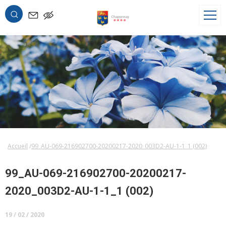
OK
Accueil
99_AU-069-216902700-20200217-2020_003D2-AU-1-1_1 (002)
99_AU-069-216902700-20200217-
2020_003D2-AU-1-1_1 (002)
19 / 02 / 2020