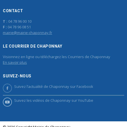
CONTACT
T :
04 78 96 00 10
F :
04 78 96 08 51
mairie@mairie-chaponnay.fr
LE COURRIER DE CHAPONNAY
Visionnez en ligne ou téléchargez les Courriers de Chaponnay
En savoir plus
SUIVEZ-NOUS
Suivez l’actualité de Chaponnay sur Facebook
Suivez les vidéos de Chaponnay sur YouTube