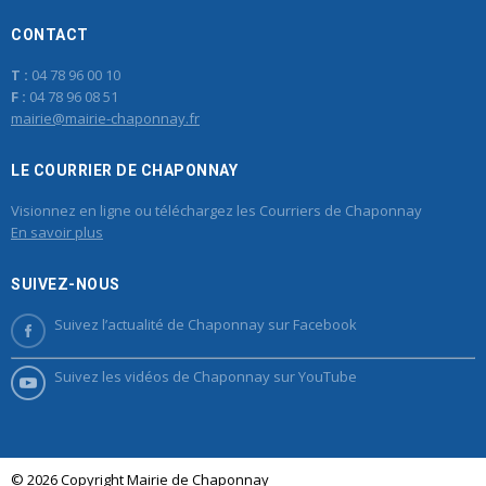
CONTACT
T :
04 78 96 00 10
F :
04 78 96 08 51
mairie@mairie-chaponnay.fr
LE COURRIER DE CHAPONNAY
Visionnez en ligne ou téléchargez les Courriers de Chaponnay
En savoir plus
SUIVEZ-NOUS
Suivez l’actualité de Chaponnay sur Facebook
Suivez les vidéos de Chaponnay sur YouTube
© 2026 Copyright Mairie de Chaponnay