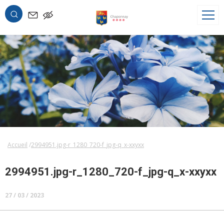
OK
Accueil
2994951.jpg-r_1280_720-f_jpg-q_x-xxyxx
2994951.jpg-r_1280_720-f_jpg-q_x-xxyxx
27 / 03 / 2023