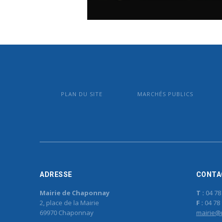
PLAN DU SITE
MARCHÉS PUBLICS
ADRESSE
CONTA
Mairie de Chaponnay
T :
04 78
2, place de la Mairie
F :
04 78 
69970 Chaponnay
mairie@