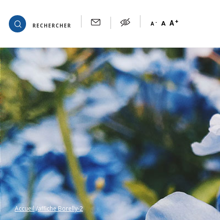
+
OK
A
-
A
A
RECHERCHER
Accueil
affiche Borelly-2