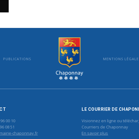
PUBLICATIONS
MENTIONS LÉGALE
MAIRIE DE CHAPONNAY
CT
LE COURRIER DE CHAPON
 96 00 10
Visionnez en ligne ou téléchar
96 08 51
Courriers de Chaponnay
mairie-chaponnay.fr
En savoir plus