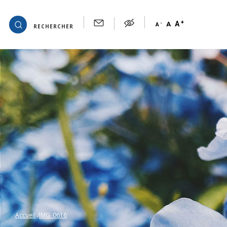
+
OK
A
-
A
A
RECHERCHER
Accueil
IMG_0616