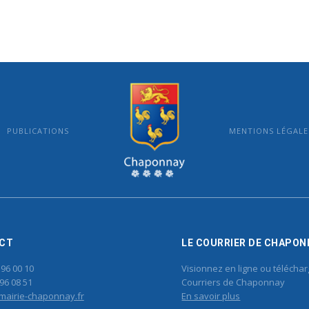
PUBLICATIONS
MENTIONS LÉGALE
MAIRIE DE CHAPONNAY
CT
LE COURRIER DE CHAPON
 96 00 10
Visionnez en ligne ou téléchar
96 08 51
Courriers de Chaponnay
mairie-chaponnay.fr
En savoir plus