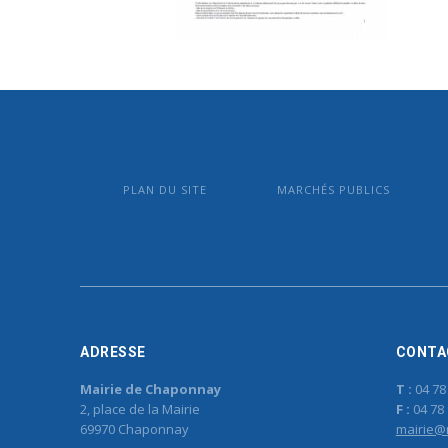
PLAN DU SITE
MARCHÉS PUBLICS
ADRESSE
CONTA
Mairie de Chaponnay
T :
04 78
2, place de la Mairie
F :
04 78 
69970 Chaponnay
mairie@