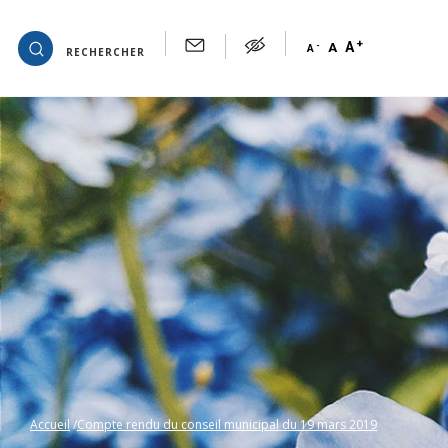
+
OK
A
-
A
A
RECHERCHER
Accueil
Compte rendu du conseil municipal du 19 mars 2019