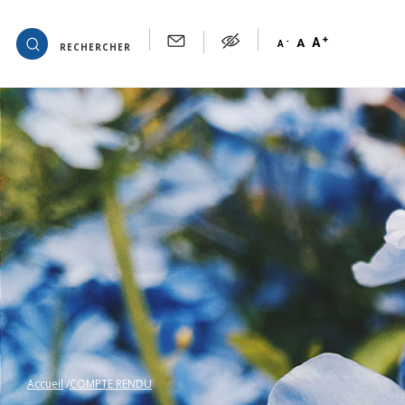
+
OK
A
-
A
A
RECHERCHER
Accueil
COMPTE RENDU