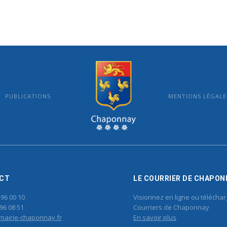
PUBLICATIONS
MENTIONS LÉGALE
MAIRIE DE CHAPONNAY
CT
LE COURRIER DE CHAPON
 96 00 10
Visionnez en ligne ou téléchar
96 08 51
Courriers de Chaponnay
mairie-chaponnay.fr
En savoir plus