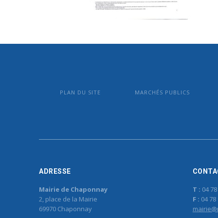
PLAN DU SITE
MARCHÉS PUBLICS
ADRESSE
CONTA
Mairie de Chaponnay
T :
04 78
2, place de la Mairie
F :
04 78 
69970 Chaponnay
mairie@