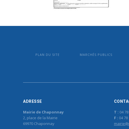
PLAN DU SITE
MARCHÉS PUBLICS
ADRESSE
CONTA
Mairie de Chaponnay
T :
04 78
2, place de la Mairie
F :
04 78 
69970 Chaponnay
mairie@