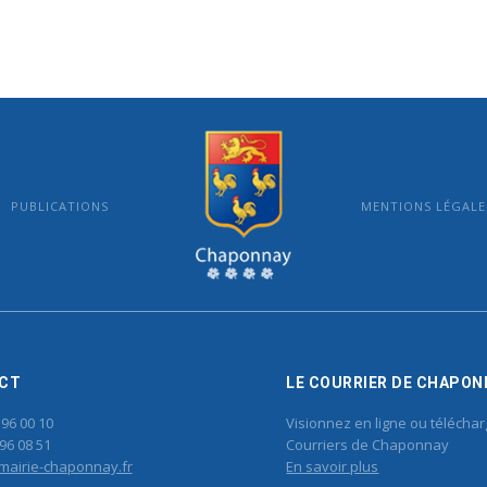
PUBLICATIONS
MENTIONS LÉGALE
MAIRIE DE CHAPONNAY
CT
LE COURRIER DE CHAPON
 96 00 10
Visionnez en ligne ou téléchar
96 08 51
Courriers de Chaponnay
mairie-chaponnay.fr
En savoir plus