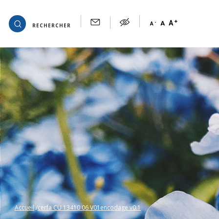
+
OK
A
-
A
A
RECHERCHER
Accueil
cerfa CU 13410 06 V01encodage v0.1