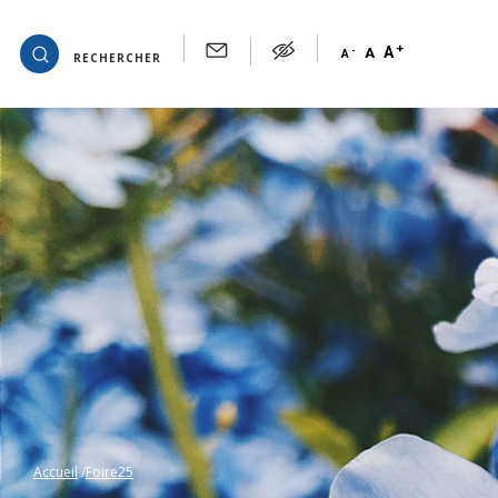
+
OK
A
-
A
A
RECHERCHER
Accueil
Foire25