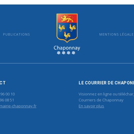
PUBLICATIONS
MENTIONS LÉGALE
MAIRIE DE CHAPONNAY
CT
LE COURRIER DE CHAPON
 96 00 10
Visionnez en ligne ou téléchar
96 08 51
Courriers de Chaponnay
mairie-chaponnay.fr
En savoir plus