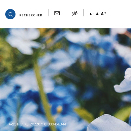
+
OK
A
-
A
A
RECHERCHER
Accueil
PXL_20220710_000456344