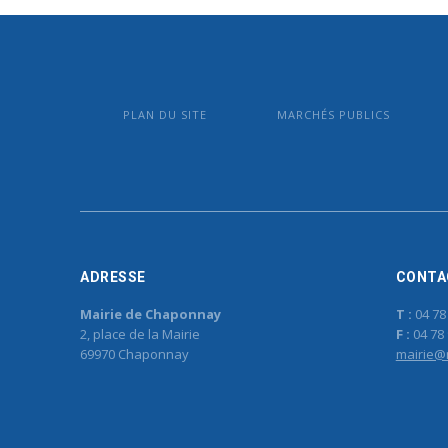
PLAN DU SITE
MARCHÉS PUBLICS
ADRESSE
CONTA
Mairie de Chaponnay
T :
04 78
2, place de la Mairie
F :
04 78 
69970 Chaponnay
mairie@