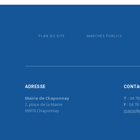
PLAN DU SITE
MARCHÉS PUBLICS
ADRESSE
CONTA
Mairie de Chaponnay
T :
04 78
2, place de la Mairie
F :
04 78 
69970 Chaponnay
mairie@