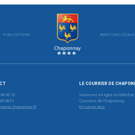
PUBLICATIONS
MENTIONS LÉGALE
MAIRIE DE CHAPONNAY
CT
LE COURRIER DE CHAPON
 96 00 10
Visionnez en ligne ou téléchar
96 08 51
Courriers de Chaponnay
mairie-chaponnay.fr
En savoir plus