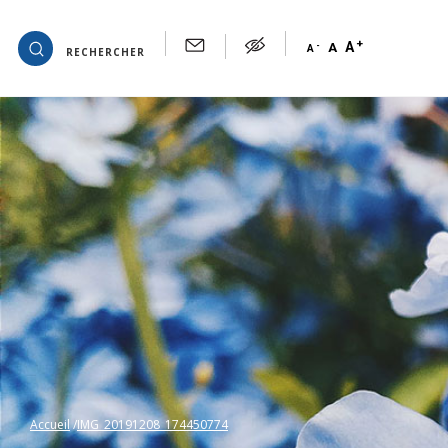
+
OK
A
-
A
A
RECHERCHER
Accueil
IMG_20191208_174450774