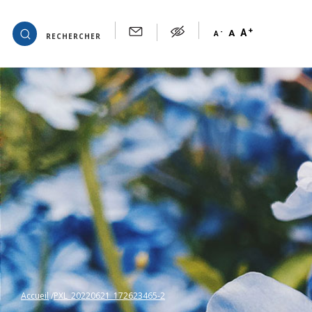
+
OK
A
-
A
A
RECHERCHER
Accueil
PXL_20220621_172623465-2