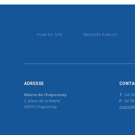
PLAN DU SITE
MARCHÉS PUBLICS
ADRESSE
CONTA
Mairie de Chaponnay
T :
04 78
2, place de la Mairie
F :
04 78 
69970 Chaponnay
mairie@