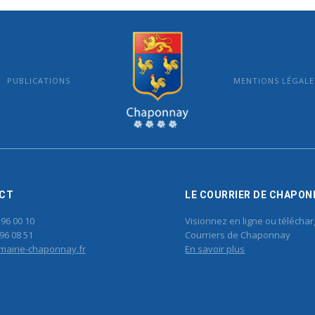
PUBLICATIONS
MENTIONS LÉGALE
MAIRIE DE CHAPONNAY
CT
LE COURRIER DE CHAPON
 96 00 10
Visionnez en ligne ou téléchar
96 08 51
Courriers de Chaponnay
mairie-chaponnay.fr
En savoir plus