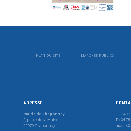
PLAN DU SITE
MARCHÉS PUBLICS
ADRESSE
CONTA
Mairie de Chaponnay
T :
04 78
2, place de la Mairie
F :
04 78 
69970 Chaponnay
mairie@