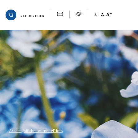
+
OK
A
-
A
A
RECHERCHER
Accueil
affiche-tournoi-VF-lots