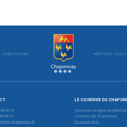
PUBLICATIONS
MENTIONS LÉGALE
MAIRIE DE CHAPONNAY
CT
LE COURRIER DE CHAPON
 96 00 10
Visionnez en ligne ou téléchar
96 08 51
Courriers de Chaponnay
mairie-chaponnay.fr
En savoir plus