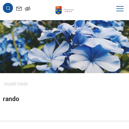
OK
Accueil
rando
rando