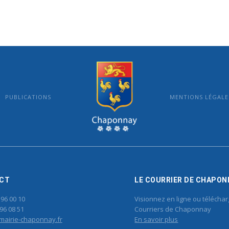
PUBLICATIONS
MENTIONS LÉGALE
MAIRIE DE CHAPONNAY
CT
LE COURRIER DE CHAPON
 96 00 10
Visionnez en ligne ou téléchar
96 08 51
Courriers de Chaponnay
mairie-chaponnay.fr
En savoir plus