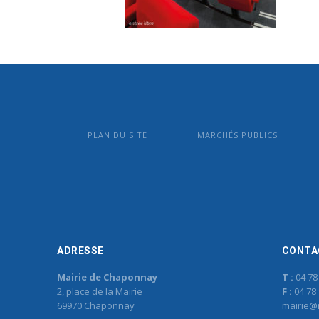
PLAN DU SITE
MARCHÉS PUBLICS
ADRESSE
CONTA
Mairie de Chaponnay
T :
04 78
2, place de la Mairie
F :
04 78 
69970 Chaponnay
mairie@