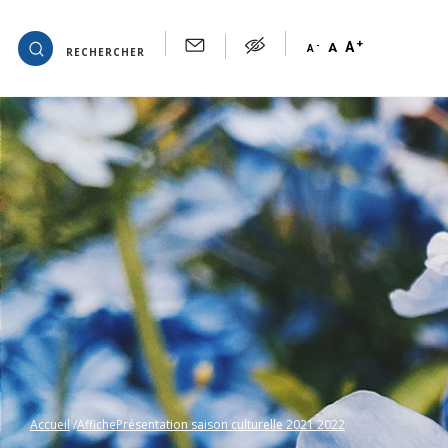
+
OK
A
-
A
A
RECHERCHER
Accueil
AffichePrésentation saison culturelle 2021 2022