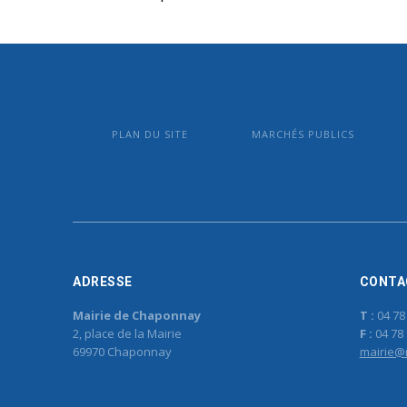
PLAN DU SITE
MARCHÉS PUBLICS
ADRESSE
CONTA
Mairie de Chaponnay
T :
04 78
2, place de la Mairie
F :
04 78 
69970 Chaponnay
mairie@