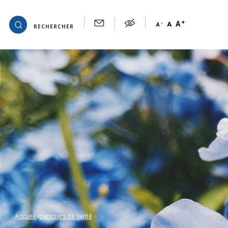
+
OK
A
-
A
A
RECHERCHER
Accueil
parcours de santé