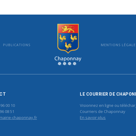
PUBLICATIONS
MENTIONS LÉGALE
MAIRIE DE CHAPONNAY
CT
LE COURRIER DE CHAPON
 96 00 10
Visionnez en ligne ou téléchar
96 08 51
Courriers de Chaponnay
mairie-chaponnay.fr
En savoir plus