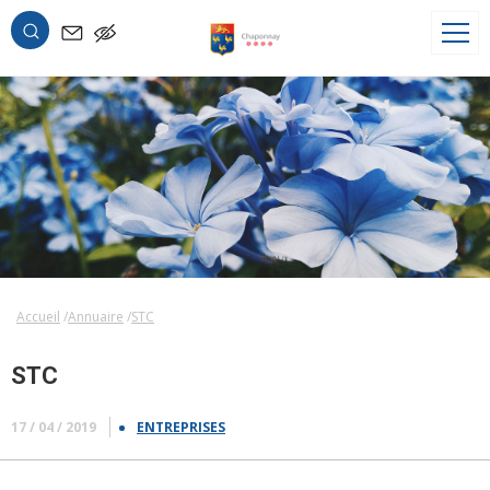
OK
Accueil
Annuaire
STC
STC
17 / 04 / 2019
ENTREPRISES