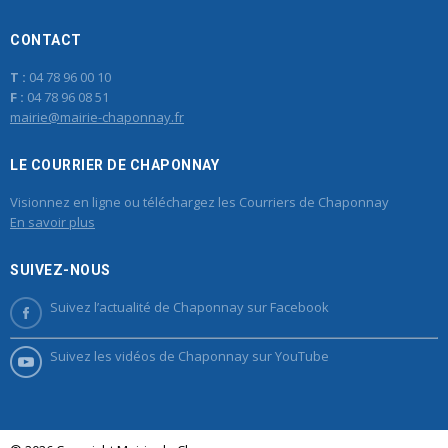
CONTACT
T :
04 78 96 00 10
F :
04 78 96 08 51
mairie@mairie-chaponnay.fr
LE COURRIER DE CHAPONNAY
Visionnez en ligne ou téléchargez les Courriers de Chaponnay
En savoir plus
SUIVEZ-NOUS
Suivez l’actualité de Chaponnay sur Facebook
Suivez les vidéos de Chaponnay sur YouTube