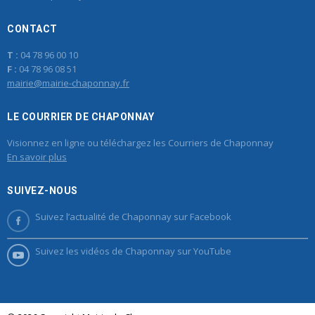
CONTACT
T :
04 78 96 00 10
F :
04 78 96 08 51
mairie@mairie-chaponnay.fr
LE COURRIER DE CHAPONNAY
Visionnez en ligne ou téléchargez les Courriers de Chaponnay
En savoir plus
SUIVEZ-NOUS
Suivez l’actualité de Chaponnay sur Facebook
Suivez les vidéos de Chaponnay sur YouTube