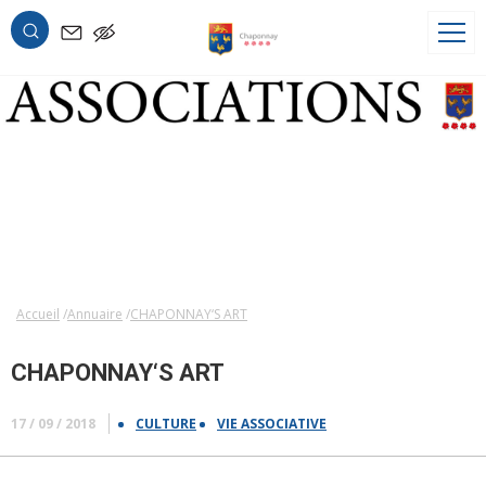
OK
Accueil
Annuaire
CHAPONNAY‘S ART
CHAPONNAY‘S ART
17 / 09 / 2018
CULTURE
VIE ASSOCIATIVE