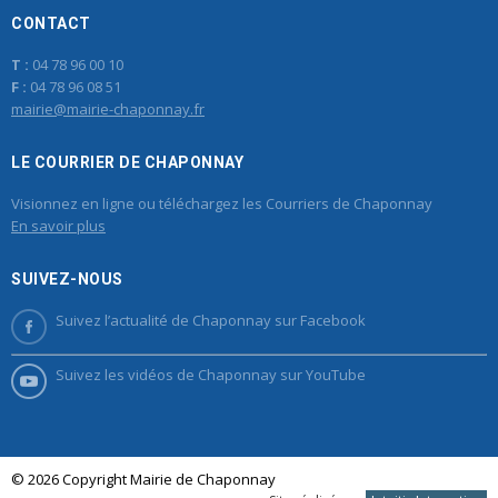
CONTACT
T :
04 78 96 00 10
F :
04 78 96 08 51
mairie@mairie-chaponnay.fr
LE COURRIER DE CHAPONNAY
Visionnez en ligne ou téléchargez les Courriers de Chaponnay
En savoir plus
SUIVEZ-NOUS
Suivez l’actualité de Chaponnay sur Facebook
Suivez les vidéos de Chaponnay sur YouTube
© 2026 Copyright Mairie de Chaponnay