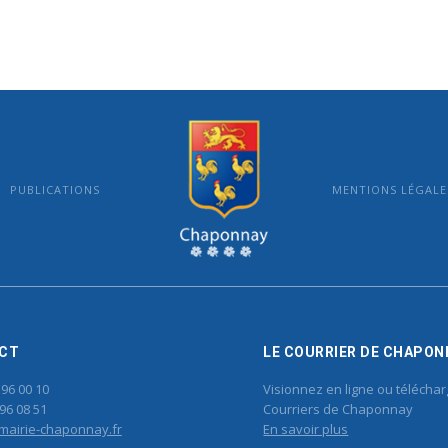
PUBLICATIONS
MENTIONS LÉGALE
MAIRIE DE CHAPONNAY
CT
LE COURRIER DE CHAPON
 96 00 10
Visionnez en ligne ou téléchar
96 08 51
Courriers de Chaponnay
mairie-chaponnay.fr
En savoir plus