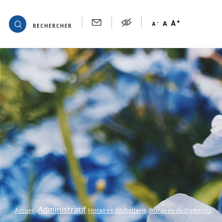
+
OK
A
-
A
A
RECHERCHER
Administratif
Accueil
Horaires déchetterie
horaires-dechetteries