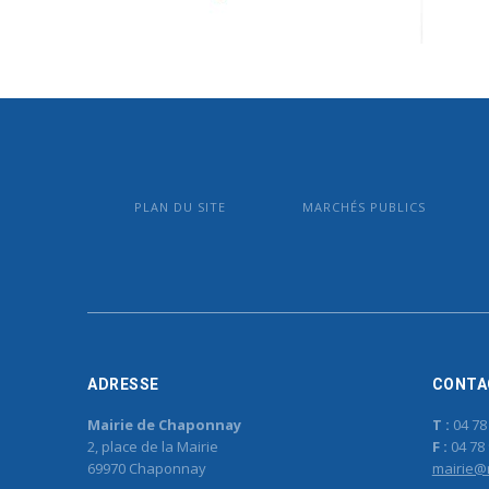
PLAN DU SITE
MARCHÉS PUBLICS
ADRESSE
CONTA
Mairie de Chaponnay
T :
04 78
2, place de la Mairie
F :
04 78 
69970 Chaponnay
mairie@