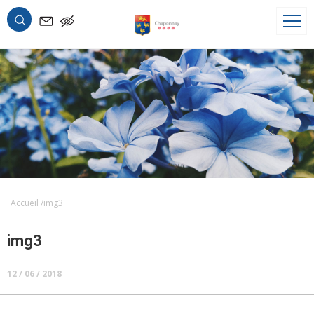
OK
Accueil
img3
img3
12 / 06 / 2018