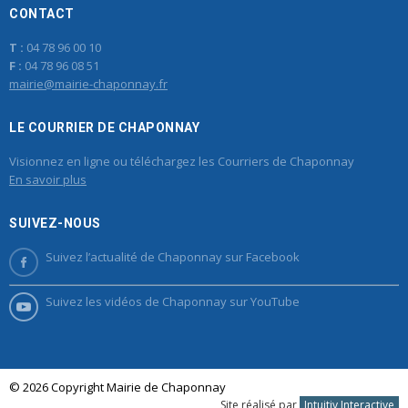
CONTACT
T :
04 78 96 00 10
F :
04 78 96 08 51
mairie@mairie-chaponnay.fr
LE COURRIER DE CHAPONNAY
Visionnez en ligne ou téléchargez les Courriers de Chaponnay
En savoir plus
SUIVEZ-NOUS
Suivez l’actualité de Chaponnay sur Facebook
Suivez les vidéos de Chaponnay sur YouTube
© 2026 Copyright Mairie de Chaponnay
Site réalisé par
Intuitiv Interactive